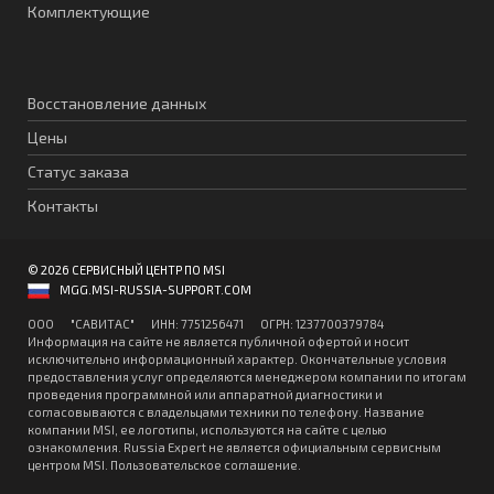
Комплектующие
Восстановление данных
Цены
Статус заказа
Контакты
© 2026 СЕРВИСНЫЙ ЦЕНТР ПО MSI
MGG.MSI-RUSSIA-SUPPORT.COM
ООО "CАВИТAC" ИНН: 7751256471 ОГPН: 1237700379784
Информация на сайте не является публичной офертой и носит
исключительно информационный характер. Окончательные условия
предоставления услуг определяются менеджером компании по итогам
проведения программной или аппаратной диагностики и
согласовываются с владельцами техники по телефону. Название
компании MSI, ее логотипы, используются на сайте с целью
ознакомления. Russia Expert не является официальным сервисным
центром MSI.
Пользовательское соглашение
.